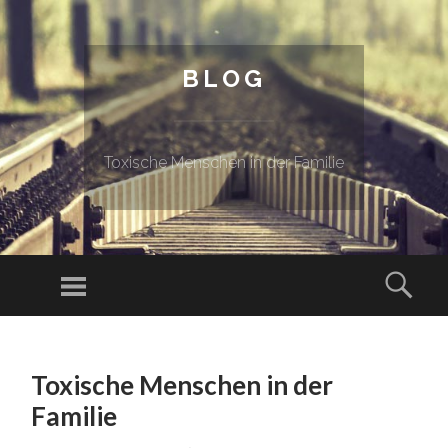
BLOG
Toxische Menschen in der Familie
Menu
Sear
SKIP TO CONTENT
Toxische Menschen in der
Familie